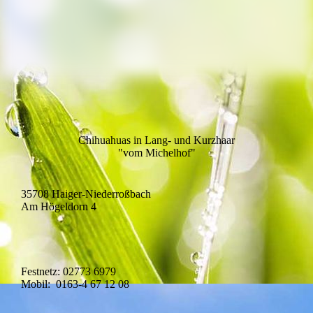
Chihuahuas in Lang- und Kurzhaar
"vom Michelhof"
35708 Haiger-Niederroßbach
Am Högeldorn 4
Festnetz: 02773 6979
Mobil: 0163-4 67 12 08